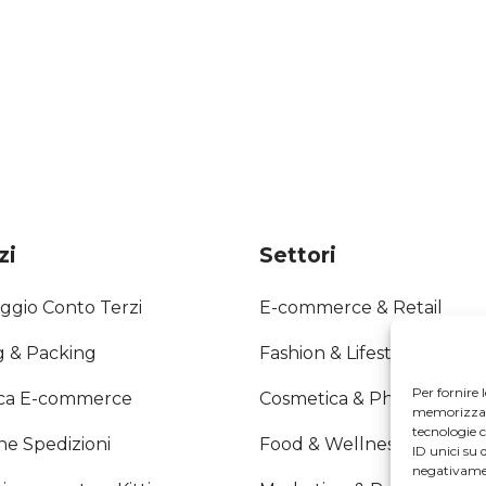
zi
Settori
ggio Conto Terzi
E-commerce & Retail
g & Packing
Fashion & Lifestyle
Per fornire 
ica E-commerce
Cosmetica & Pharma
memorizzare 
tecnologie 
ne Spedizioni
Food & Wellness
ID unici su 
negativamen