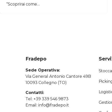
“Scoprirai come…
Fradepo
Servi
Sede Operativa:
Stocca
Via General Antonio Cantore 49B
Pickin
10093 Collegno (TO)
Logist
Contatti:
Tel:
+39 339 546 9873
Gestio
Email:
info@fradepo.it