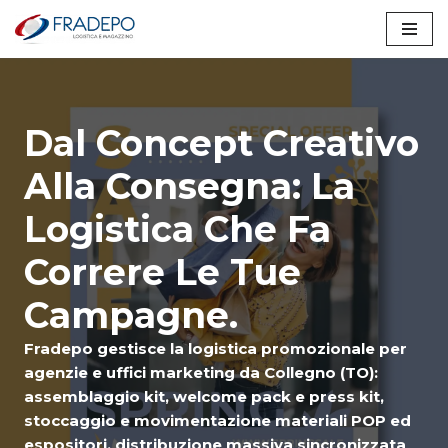
Vai
al
contenuto
Dal Concept Creativo
Alla Consegna: La
Logistica Che Fa
Correre Le Tue
Campagne.
Fradepo gestisce la logistica promozionale per
agenzie e uffici marketing da Collegno (TO):
assemblaggio kit, welcome pack e press kit,
stoccaggio e movimentazione materiali POP ed
espositori, distribuzione massiva sincronizzata