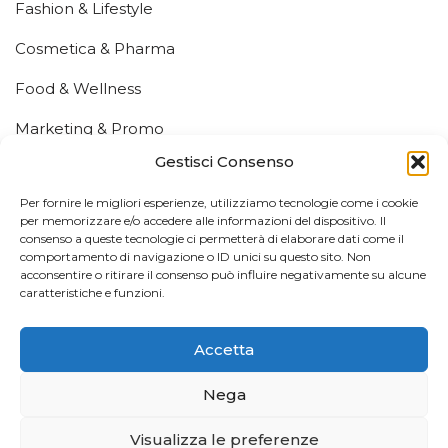
Fashion & Lifestyle
Cosmetica & Pharma
Food & Wellness
Marketing & Promo
Gestisci Consenso
Fiere ed Eventi
Info Utili
Per fornire le migliori esperienze, utilizziamo tecnologie come i cookie
per memorizzare e/o accedere alle informazioni del dispositivo. Il
consenso a queste tecnologie ci permetterà di elaborare dati come il
Chi Siamo
comportamento di navigazione o ID unici su questo sito. Non
acconsentire o ritirare il consenso può influire negativamente su alcune
Contatti
caratteristiche e funzioni.
Mappa del Sito
Accetta
Privacy Policy
Nega
Domande Frequenti
Visualizza le preferenze