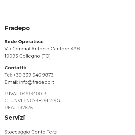
Fradepo
Sede Operativa:
Via General Antonio Cantore 49B
10093 Collegno (TO)
Contatti:
Tel:
+39 339 546 9873
Email:
info@fradepo.it
P.IVA: 10491340013
C.F.: NVLFNC73E29L219G
REA: 1137575
Servizi
Stoccaggio Conto Terzi