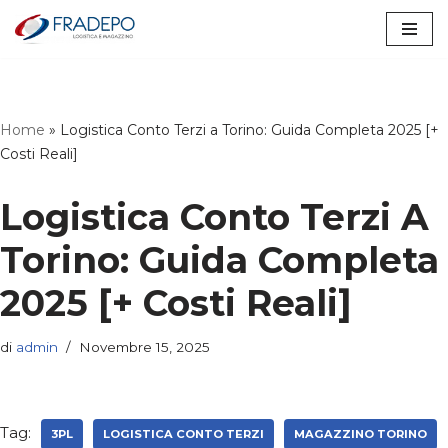
Vai
al
contenuto
Home
»
Logistica Conto Terzi a Torino: Guida Completa 2025 [+
Costi Reali]
Logistica Conto Terzi A
Torino: Guida Completa
2025 [+ Costi Reali]
di
admin
Novembre 15, 2025
Tag:
3PL
LOGISTICA CONTO TERZI
MAGAZZINO TORINO