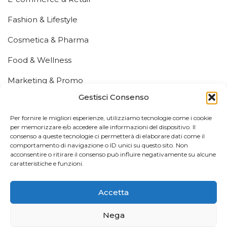
Fashion & Lifestyle
Cosmetica & Pharma
Food & Wellness
Marketing & Promo
Gestisci Consenso
Fiere ed Eventi
Info Utili
Per fornire le migliori esperienze, utilizziamo tecnologie come i cookie
per memorizzare e/o accedere alle informazioni del dispositivo. Il
consenso a queste tecnologie ci permetterà di elaborare dati come il
Chi Siamo
comportamento di navigazione o ID unici su questo sito. Non
acconsentire o ritirare il consenso può influire negativamente su alcune
Contatti
caratteristiche e funzioni.
Mappa del Sito
Accetta
Privacy Policy
Nega
Domande Frequenti