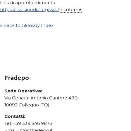
Link di approfondimento
https://it.wikipedia.org/wiki/
Incoterms
« Back to Glossary Index
Fradepo
Sede Operativa:
Via General Antonio Cantore 49B
10093 Collegno (TO)
Contatti:
Tel:
+39 339 546 9873
Email:
info@fradepo.it